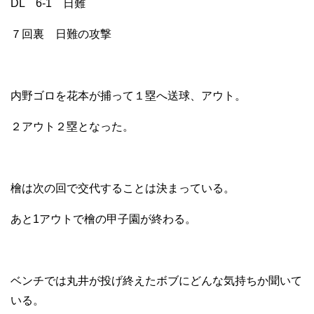
DL 6-1 日難
７回裏 日難の攻撃
内野ゴロを花本が捕って１塁へ送球、アウト。
２アウト２塁となった。
檜は次の回で交代することは決まっている。
あと1アウトで檜の甲子園が終わる。
ベンチでは丸井が投げ終えたボブにどんな気持ちか聞いて
いる。