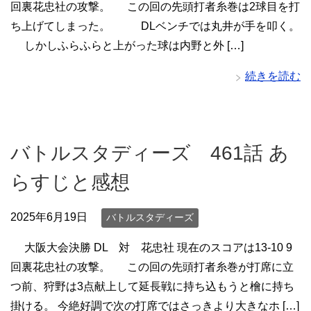
回裏花忠社の攻撃。 この回の先頭打者糸巻は2球目を打
ち上げてしまった。 DLベンチでは丸井が手を叩く。
しかしふらふらと上がった球は内野と外 […]
続きを読む
バトルスタディーズ 461話 あ
らすじと感想
2025年6月19日
バトルスタディーズ
大阪大会決勝 DL 対 花忠社 現在のスコアは13-10 9
回裏花忠社の攻撃。 この回の先頭打者糸巻が打席に立
つ前、狩野は3点献上して延長戦に持ち込もうと檜に持ち
掛ける。 今絶好調で次の打席ではさっきより大きなホ […]