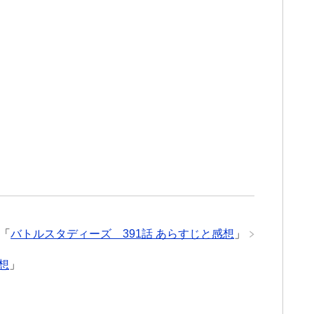
「
バトルスタディーズ 391話 あらすじと感想
」
想
」