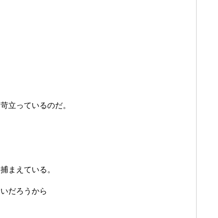
。
て苛立っているのだ。
を捕まえている。
ないだろうから