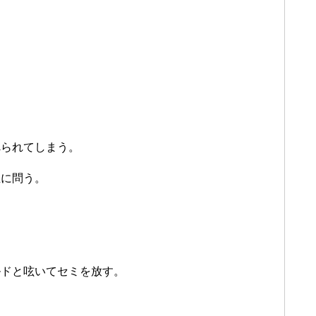
、
べられてしまう。
主に問う。
ルドと呟いてセミを放す。