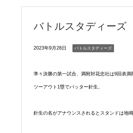
バトルスタディーズ 
2023年9月28日
バトルスタディーズ
準々決勝の第一試合、満附対花忠社は9回表満
ツーアウト1塁でバッター針生。
針生の名がアナウンスされるとスタンドは地