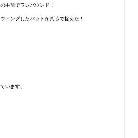
スの手前でワンバウンド！
スウィングしたバットが真芯で捉えた！
えています。
。