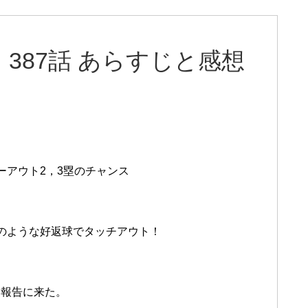
387話 あらすじと感想
ーアウト2，3塁のチャンス
のような好返球でタッチアウト！
を報告に来た。