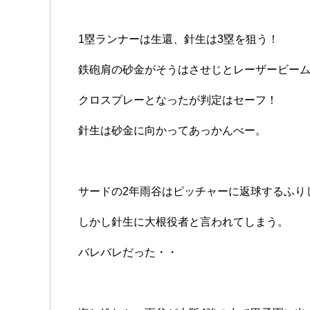
1塁ランナーは生還、針生は3塁を狙う！
鉄砲肩の砂金がそうはさせじとレーザービーム
クロスプレーとなったが判定はセーフ！
針生は砂金に向かってあっかんべー。
サードの2年雨谷はピッチャーに返球するふり
しかし針生に大根役者と言われてしまう。
バレバレだった・・