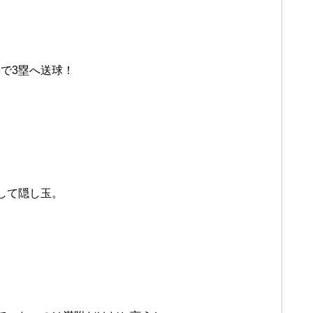
で3塁へ送球！
して隠し玉。