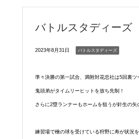
バトルスタディーズ 
2023年8月31日
バトルスタディーズ
準々決勝の第一試合、満附対花忠社は5回裏ツ
鬼頭弟がタイムリーヒットを放ち先制！
さらに2塁ランナーもホームを狙うが針生の矢
練習場で檜の球を受けている狩野に寿が状況