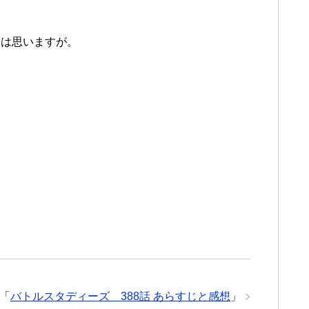
とは思いますが。
「
バトルスタディーズ 388話 あらすじと感想
」